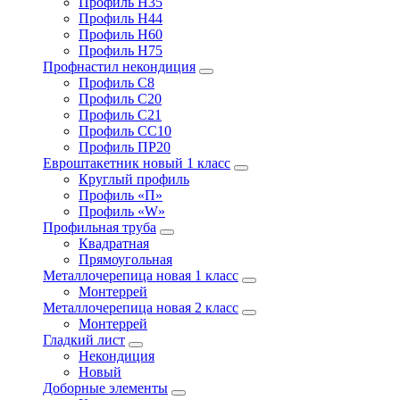
Профиль Н35
Профиль Н44
Профиль Н60
Профиль Н75
Профнастил некондиция
Профиль С8
Профиль С20
Профиль С21
Профиль СС10
Профиль ПР20
Евроштакетник новый 1 класс
Круглый профиль
Профиль «П»
Профиль «W»
Профильная труба
Квадратная
Прямоугольная
Металлочерепица новая 1 класс
Монтеррей
Металлочерепица новая 2 класс
Монтеррей
Гладкий лист
Некондиция
Новый
Доборные элементы